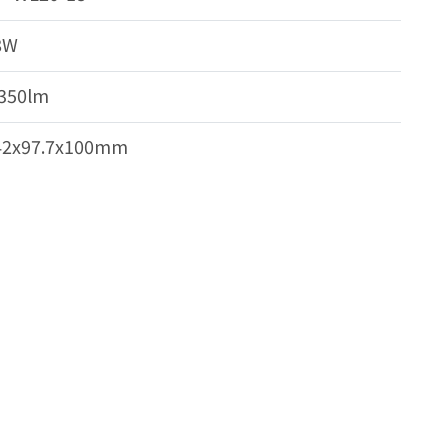
8W
,350lm
42x97.7x100mm