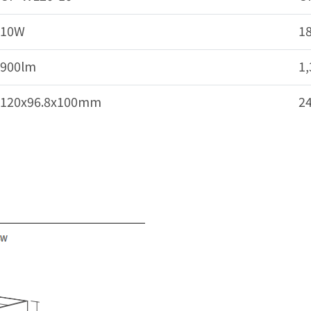
10W
1
900lm
1
120x96.8x100mm
2