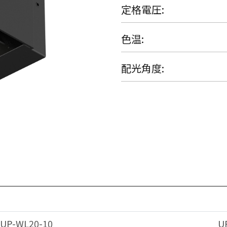
定格電圧
色温
配光角度
UP-WL20-10
U